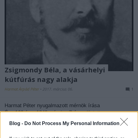
Zsigmondy Béla, a vásárhelyi
kútfúrás nagy alakja
Harmat Árpád Péter
•
2017. március 06.
1
Harmat Péter nyugalmazott mérnök írása
Épp 169 éve, 1848 március 7-én született a magyar
kútfúrás krónikájának és Hódmezővásárhely ...
Blog -
Do Not Process My Personal Information