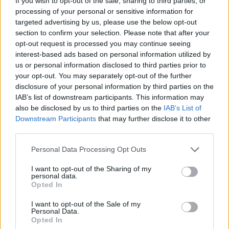
If you wish to opt-out of the sale, sharing to third parties, or
processing of your personal or sensitive information for
targeted advertising by us, please use the below opt-out
section to confirm your selection. Please note that after your
opt-out request is processed you may continue seeing
interest-based ads based on personal information utilized by
us or personal information disclosed to third parties prior to
your opt-out. You may separately opt-out of the further
disclosure of your personal information by third parties on the
IAB’s list of downstream participants. This information may
also be disclosed by us to third parties on the
IAB’s List of
Downstream Participants
that may further disclose it to other
third parties.
Please note that this website/app uses one or more Google
90 éves a Kolokán kút Susánban,
Personal Data Processing Opt Outs
services and may gather and store information including but
megemlékezés június 23-án [17.]
not limited to your visit or usage behaviour. You may click to
I want to opt-out of the Sharing of my
personal data.
grant or deny consent to Google and its third-party tags to
Harmat Árpád Péter
•
2016. június 19.
0
Opted In
use your data for below specified purposes in below Google
consent section.
I want to opt-out of the Sale of my
Gyönyörű városunk történetében, különleges helyet
Personal Data.
Opted In
foglalnak el kútjaink, melyekre méltán lehetünk