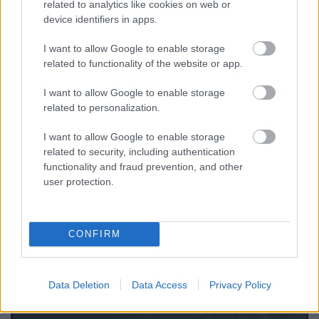
igazgató [16.]
related to analytics like cookies on web or
device identifiers in apps.
Harmat Árpád Péter
•
2016. június 07.
0
I want to allow Google to enable storage
related to functionality of the website or app.
90 éve született Herczeg Mihály helytörténész, levéltár-
igazgató, pedagógus, városunk egyik legjelentősebb
I want to allow Google to enable storage
alakja, településünk történetének ...
related to personalization.
I want to allow Google to enable storage
related to security, including authentication
functionality and fraud prevention, and other
user protection.
CONFIRM
Data Deletion
Data Access
Privacy Policy