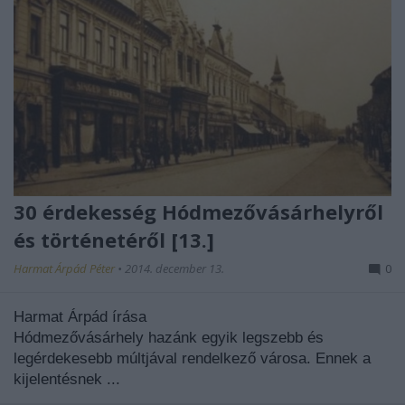
30 érdekesség Hódmezővásárhelyről
és történetéről [13.]
Harmat Árpád Péter
•
2014. december 13.
0
Harmat Árpád írása
.
Hódmezővásárhely hazánk egyik legszebb és
legérdekesebb múltjával rendelkező városa. Ennek a
kijelentésnek ...