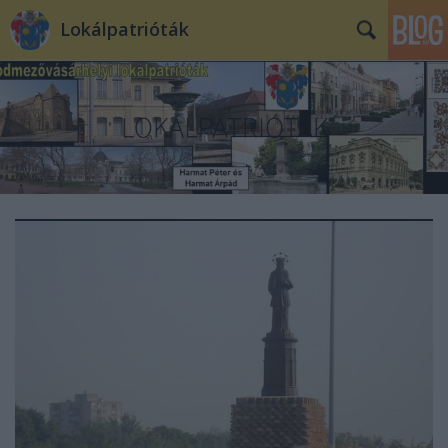
Lokálpatrióták