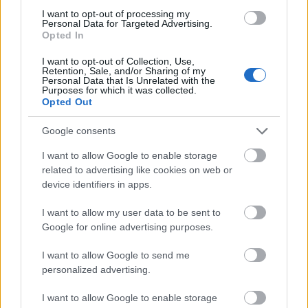
büszkék, hiszen az Alföldön elsők között ...
I want to opt-out of processing my
Personal Data for Targeted Advertising.
Opted In
I want to opt-out of Collection, Use,
Retention, Sale, and/or Sharing of my
Personal Data that Is Unrelated with the
Purposes for which it was collected.
Opted Out
Google consents
I want to allow Google to enable storage
related to advertising like cookies on web or
device identifiers in apps.
I want to allow my user data to be sent to
Google for online advertising purposes.
90 éve született Herczeg Mihály Pro
I want to allow Google to send me
Urbe-díjas tanár, helytörténész,
personalized advertising.
nyugalmazott vásárhelyi levéltár-
I want to allow Google to enable storage