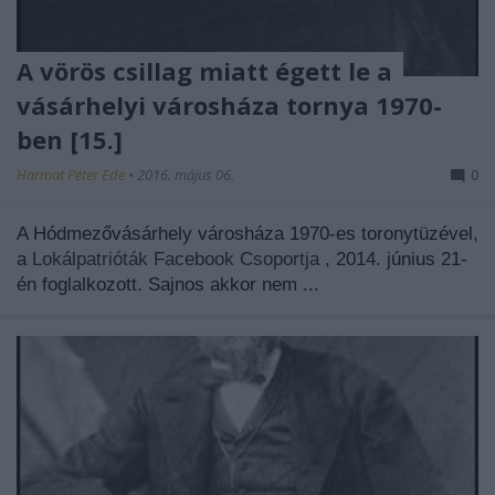
A vörös csillag miatt égett le a
vásárhelyi városháza tornya 1970-
ben [15.]
Harmat Péter Ede
•
2016. május 06.
0
A Hódmezővásárhely városháza 1970-es toronytüzével,
a
Lokálpatrióták Facebook Csoportja
, 2014. június 21-
én foglalkozott. Sajnos akkor nem ...