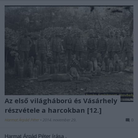
Az első világháború és Vásárhely
részvétele a harcokban [12.]
Harmat Árpád Péter
•
2014. november 29.
0
Harmat Árpád Péter írása .