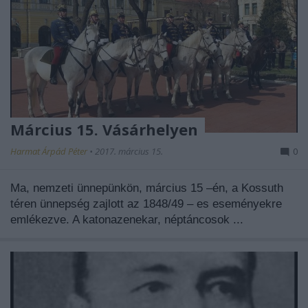
Március 15. Vásárhelyen
Harmat Árpád Péter
•
2017. március 15.
0
Ma, nemzeti ünnepünkön, március 15 –én, a Kossuth
téren ünnepség zajlott az 1848/49 – es eseményekre
emlékezve. A
katonazenekar, néptáncosok ...