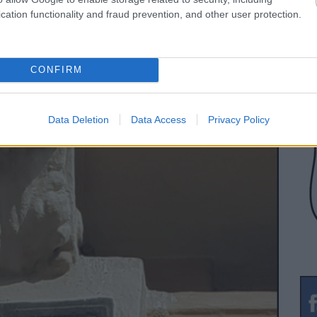
cation functionality and fraud prevention, and other user protection.
-es számú házon), mely még 1949 előtt kerülhetett fel.
CONFIRM
Data Deletion
Data Access
Privacy Policy