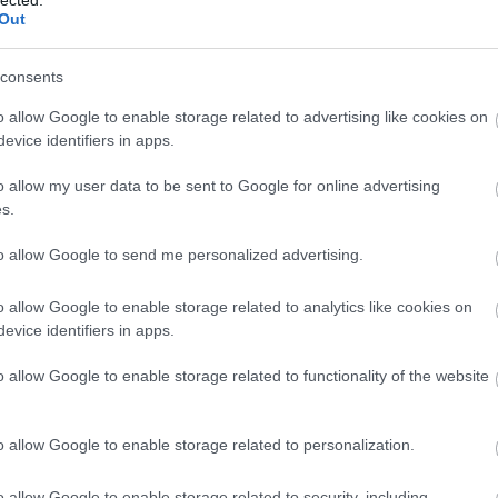
erelnöki posztot 1871 november 14-ig töltötte be.)
Out
tott férfiként" emlegették császárvárosban. Andrássy
az 1848-49-es szabadságharc idején honvédtisztként,
consents
l arisztokratát 1851-ben, távollétében Haynau halálra
n tért vissza Magyarországra, és hamarosan Deák Ferenc
o allow Google to enable storage related to advertising like cookies on
lett, így a kiegyezési tárgyalásokon, később pedig a
evice identifiers in apps.
évi XII. törvénycikk megszövegezésében is főszerepet
lkalmasnak bizonyult a neki szánt történelmi szerepre,
o allow my user data to be sent to Google for online advertising
b az bizonyít, hogy 1869–79 között Ferenc József őrá
s.
ügyeinek intézését. [Forrás:
Rubicon
]
to allow Google to send me personalized advertising.
Harmat Árpád
o allow Google to enable storage related to analytics like cookies on
evice identifiers in apps.
Utc
o allow Google to enable storage related to functionality of the website
o allow Google to enable storage related to personalization.
o allow Google to enable storage related to security, including