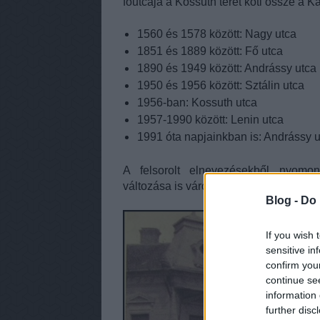
főutcája a Kossuth teret köti össze a Ká
1560 és 1578 között: Nagy utca
1851 és 1889 között: Fő utca
1890 és 1949 között: Andrássy utca
1950 és 1956 között: Sztálin utca
1956-ban: Kossuth utca
1957-1990 között: Lenin utca
1991 óta napjainkban is: Andrássy 
A felsorolt elnevezésekből nyomon
változása is városunk történelmében.
Blog -
Do 
If you wish 
sensitive in
confirm you
continue se
information 
further disc