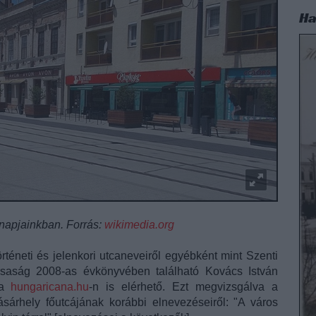
Ha
napjainkban. Forrás:
wikimedia.org
téneti és jelenkori utcaneveiről egyébként mint Szenti
rsaság 2008-as évkönyvében található Kovács István
 a
hungaricana.hu
-n is elérhető. Ezt megvizsgálva a
árhely főutcájának korábbi elnevezéseiről: "A város