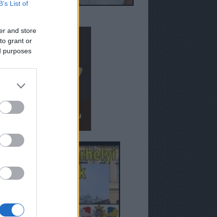
B’s List of
er and store
to grant or
ed purposes