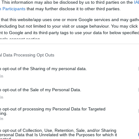
. This information may also be disclosed by us to third parties on the
IA
Participants
that may further disclose it to other third parties.
 that this website/app uses one or more Google services and may gath
including but not limited to your visit or usage behaviour. You may click 
 to Google and its third-party tags to use your data for below specifi
ogle consent section.
l Data Processing Opt Outs
o opt-out of the Sharing of my personal data.
In
o opt-out of the Sale of my Personal Data.
zadforduló-köeli képeslap. Forrás:
LINK
In
t előbújik belőlem a történelemtanár) valóban fontos
to opt-out of processing my Personal Data for Targeted
ing.
k.
In
916) gróf Andrássy Gyulát nevezte ki Magyarország
o opt-out of Collection, Use, Retention, Sale, and/or Sharing
n, amivel a hosszú évek óta tartó kiegyezési folyamat
ersonal Data that Is Unrelated with the Purposes for which it
lected.