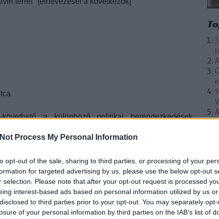
lvin térrel" [elnevezései a következők]
To
3
t
A
C
e
1
utca
V
A
-követhető a különböző politikai berendezkedések
Not Process My Personal Information
to opt-out of the sale, sharing to third parties, or processing of your per
formation for targeted advertising by us, please use the below opt-out s
r selection. Please note that after your opt-out request is processed y
eing interest-based ads based on personal information utilized by us or
disclosed to third parties prior to your opt-out. You may separately opt-
losure of your personal information by third parties on the IAB’s list of