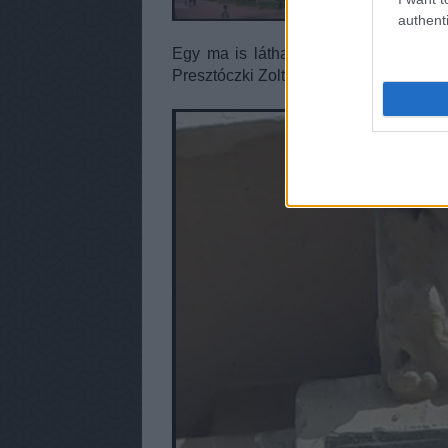
authenti
Egy ma is látható, régi utcatábla (39
Presztóczki Zoltán készítette.