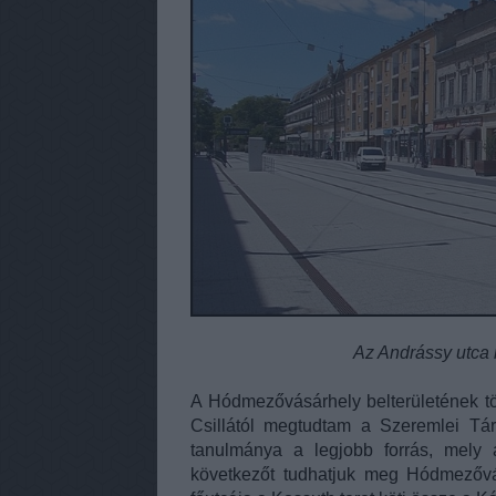
Az Andrássy utca 
A Hódmezővásárhely belterületének tör
Csillától megtudtam a Szeremlei Tá
tanulmánya a legjobb forrás, mely
következőt tudhatjuk meg Hódmezővás