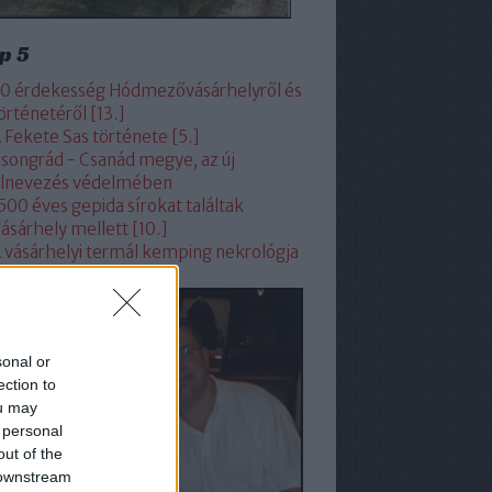
p 5
0 érdekesség Hódmezővásárhelyről és
örténetéről [13.]
 Fekete Sas története [5.]
songrád - Csanád megye, az új
lnevezés védelmében
500 éves gepida sírokat találtak
ásárhely mellett [10.]
 vásárhelyi termál kemping nekrológja
sonal or
ection to
ou may
 personal
out of the
 downstream