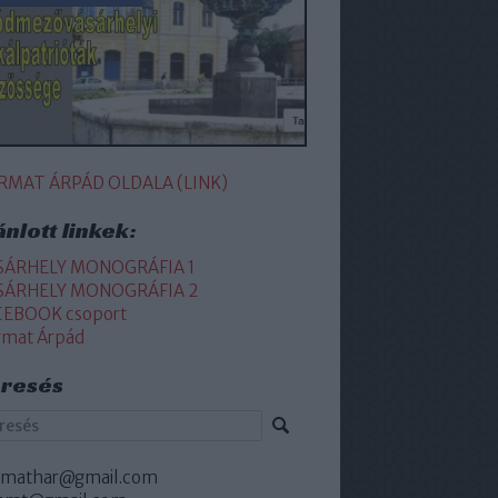
RMAT ÁRPÁD OLDALA (LINK)
ánlott linkek:
SÁRHELY MONOGRÁFIA 1
SÁRHELY MONOGRÁFIA 2
CEBOOK csoport
rmat Árpád
resés
rmathar@gmail.com