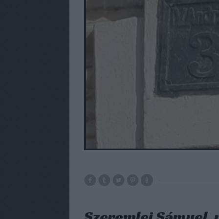
Szeremlei Sámuel, 