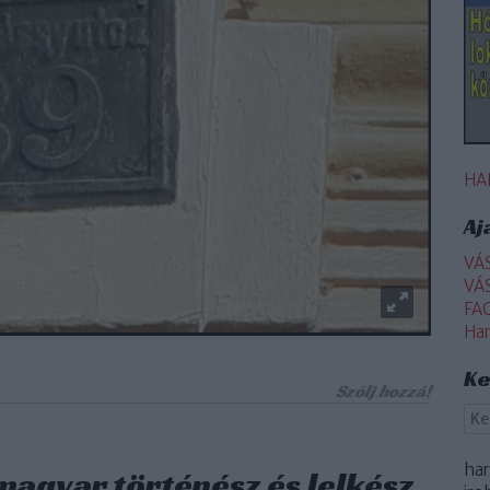
HA
Aj
VÁ
VÁ
FA
Ha
Ke
Szólj hozzá!
ha
magyar történész és lelkész