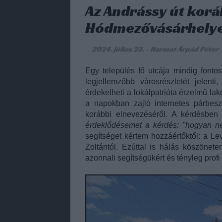
Az Andrássy út korá
Hódmezővásárhely
2024. július 23.
-
Harmat Árpád Péter
Egy település fő utcája mindig fonto
legjellemzőbb városrészletét jelent
érdekelheti a lokálpatrióta érzelmű la
a napokban zajló internetes párbesz
korábbi elnevezéséről. A kérdésben
érdeklődésemet a kérdés: "hogyan ne
segítséget kértem hozzáértőktől: a Lev
Zoltántól. Ezúttal is hálás köszönet
azonnali segítségükért és tényleg profi