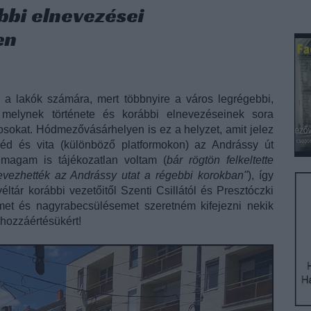
bbi elnevezései
en
s a lakók számára, mert többnyire a város legrégebbi,
i, melynek története és korábbi elnevezéseinek sora
kosokat. Hódmezővásárhelyen is ez a helyzet, amit jelez
éd és vita (különböző platformokon) az Andrássy út
 magam is tájékozatlan voltam (
bár rögtön felkeltette
vezhették az Andrássy utat a régebbi korokban"
), így
éltár korábbi vezetőitől Szenti Csillától és Presztóczki
emet és nagyrabecsülésemet szeretném kifejezni nekik
 hozzáértésükért!