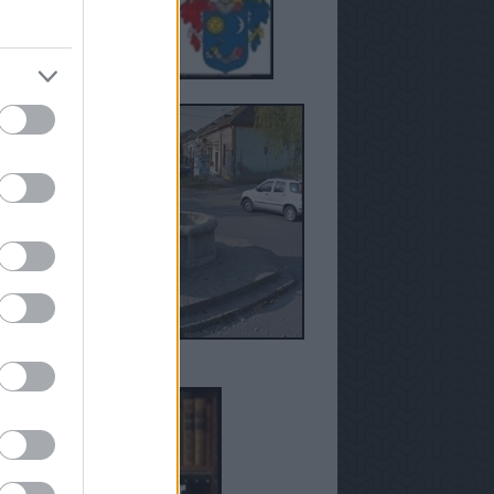
anézetek - Susán